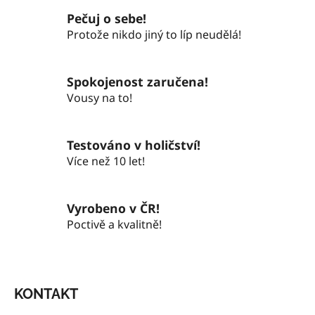
L
Pečuj o sebe!
Á
Protože nikdo jiný to líp neudělá!
D
A
C
Spokojenost zaručena!
Í
P
Vousy na to!
R
V
K
Testováno v holičství!
Y
Více než 10 let!
V
Ý
P
Vyrobeno v ČR!
I
Poctivě a kvalitně!
S
U
Z
Á
KONTAKT
P