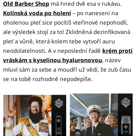
Old Barber Shop
má hned dvě esa v rukávu.
Kolínská voda po holení
– po nanesení na
oholenou pleť sice pocítíš vteřinové nepohodlí,
ale výsledek stojí za to! Zklidněná dezinfikovaná
pleť a vůně, která kolem tebe vytvoří auru
neodolatelnosti. A v neposlední řadě
krém proti
vráskám s kyselinou hyaluronovou
, název
mluví sám za sebe a moudří už vědí, že zub času
se na tobě rozhodně nepodepíše.
V
Ý
P
I
S
P