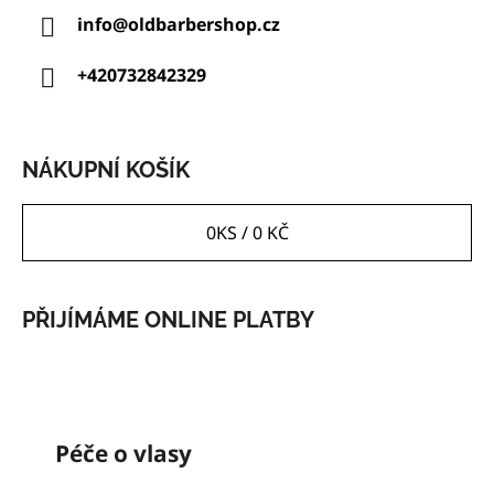
A
info
@
oldbarbershop.cz
T
Í
+420732842329
NÁKUPNÍ KOŠÍK
0
KS /
0 KČ
PŘIJÍMÁME ONLINE PLATBY
K
Péče o vlasy
A
T