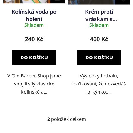
R
Kolínská voda po
Krém proti
O
holení
vráskám s
D
Skladem
Skladem
kyselinou
U
hyaluronovou
K
240 Kč
460 Kč
T
Ů
DO KOŠÍKU
DO KOŠÍKU
V Old Barber Shop jsme
Výsledky fotbalu,
spojili síly klasické
okřikování, že nezvedáš
kolínské a...
prkýnko,...
2
položek celkem
O
V