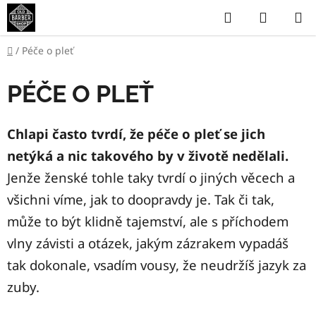
Přejít
Hledat
NÁKUP
na
KOŠÍK
obsah
Domů
/
Péče o pleť
PÉČE O PLEŤ
Chlapi často tvrdí, že péče o pleť se jich
netýká a nic takového by v životě nedělali.
Jenže ženské tohle taky tvrdí o jiných věcech a
všichni víme, jak to doopravdy je. Tak či tak,
může to být klidně tajemství, ale s příchodem
vlny závisti a otázek, jakým zázrakem vypadáš
tak dokonale, vsadím vousy, že neudržíš jazyk za
zuby.