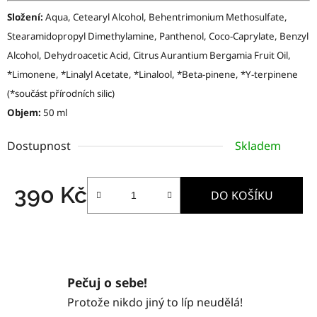
Složení:
Aqua, Cetearyl Alcohol, Behentrimonium Methosulfate,
Stearamidopropyl Dimethylamine, Panthenol, Coco-Caprylate, Benzyl
Alcohol, Dehydroacetic Acid, Citrus Aurantium Bergamia Fruit Oil,
*Limonene, *Linalyl Acetate, *Linalool, *Beta-pinene, *Y-terpinene
(*součást přírodních silic)
Objem:
50 ml
Dostupnost
Skladem
390 Kč
DO KOŠÍKU
Měrná cena:
Pečuj o sebe!
Protože nikdo jiný to líp neudělá!