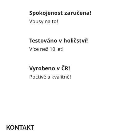
Spokojenost zaručena!
Vousy na to!
Testováno v holičství!
Více než 10 let!
Vyrobeno v ČR!
Poctivě a kvalitně!
Z
Á
KONTAKT
P