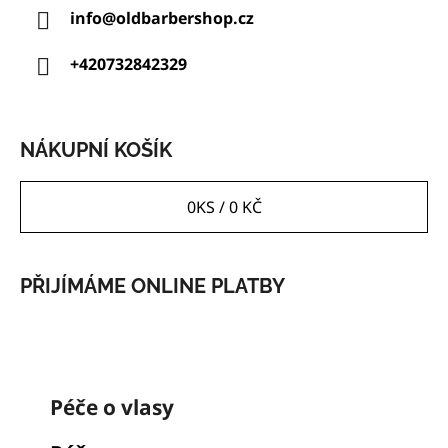
A
info
@
oldbarbershop.cz
T
Í
+420732842329
NÁKUPNÍ KOŠÍK
0
KS /
0 KČ
PŘIJÍMÁME ONLINE PLATBY
K
Péče o vlasy
A
T