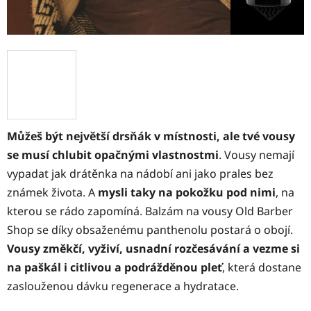
Můžeš být největší drsňák v místnosti, ale tvé vousy
se musí chlubit opačnými vlastnostmi
. Vousy nemají
vypadat jak drátěnka na nádobí ani jako prales bez
známek života. A
mysli taky na pokožku pod nimi
, na
kterou se rádo zapomíná. Balzám na vousy Old Barber
Shop se díky obsaženému panthenolu postará o obojí.
Vousy změkčí, vyživí, usnadní rozčesávání a vezme si
na paškál i citlivou a podrážděnou pleť
, která dostane
zaslouženou dávku regenerace a hydratace.